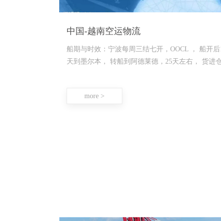
中国-越南空运物流
船期与时效：宁波每周三结七开，OOCL ， 船开后1
天到墨尔本， 转船到阿德莱德，25天左右， 货进
库。 注意事项：1.以上价格
more >