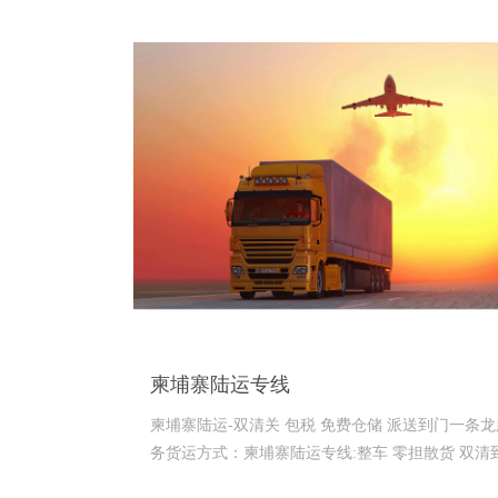
柬埔寨陆运专线
柬埔寨陆运-双清关 包税 免费仓储 派送到门一条龙
务货运方式：柬埔寨陆运专线:整车 零担散货 双清
门时间时效：时间7-9天费用价