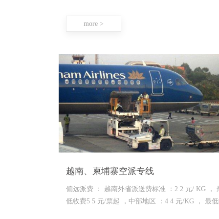
（淘宝，京东，阿里巴巴，唯品会等网购平
more >
越南、柬埔寨空派专线
偏远派费 ： 越南外省派送费标准 ：2 2 元/ KG ， 
低收费5 5 元/票起 ，中部地区 ：4 4 元/KG ， 最
费